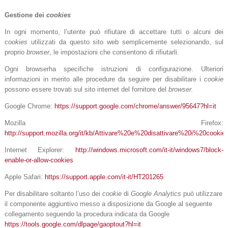
Gestione dei
cookies
In ogni momento, l’utente può rifiutare di accettare tutti o alcuni dei
cookies
utilizzati da questo sito web semplicemente selezionando, sul
proprio
browser
, le impostazioni che consentono di rifiutarli.
Ogni browserha specifiche istruzioni di configurazione. Ulteriori
informazioni in merito alle procedure da seguire per disabilitare i
cookie
possono essere trovati sul sito internet del fornitore del
browser.
Google Chrome:
https://support.google.com/chrome/answer/95647?hl=it
Mozilla Firefox:
http://support.mozilla.org/it/kb/Attivare%20e%20disattivare%20i%20cookie
Internet Explorer:
http://windows.microsoft.com/it-it/windows7/block-
enable-or-allow-cookies
Apple Safari:
https://support.apple.com/it-it/HT201265
Per disabilitare soltanto l’uso dei
cookie
di
Google Analytics
può utilizzare
il componente aggiuntivo messo a disposizione da Google al seguente
collegamento seguendo la procedura
indicata da Google
https://tools.google.com/dlpage/gaoptout?hl=it